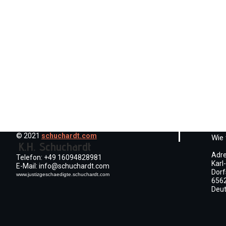
© 2021
schuchardt.com
Wie 
K.H. Schuchardt
Adre
Telefon: +49 16094828981
Karl
E-Mail: info@schuchardt.com
Dorf
www.justizgeschaedigte.schuchardt.com
6562
Deu